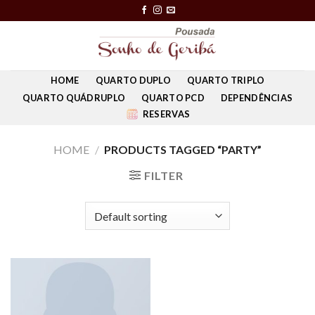
Skip
to
content
HOME
QUARTO DUPLO
QUARTO TRIPLO
QUARTO QUÁDRUPLO
QUARTO PCD
DEPENDÊNCIAS
RESERVAS
HOME
/
PRODUCTS TAGGED “PARTY”
FILTER