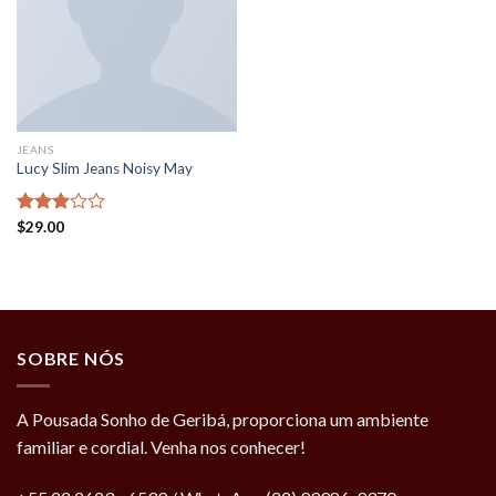
JEANS
Lucy Slim Jeans Noisy May
Rated
$
29.00
3.00
out of
5
SOBRE NÓS
A Pousada Sonho de Geribá, proporciona um ambiente
familiar e cordial. Venha nos conhecer!