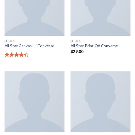
SHOES
SHOES
All Star Canvas Hi Converse
All Star Print Ox Converse
$
29.00
Rated
4.33
out
of 5