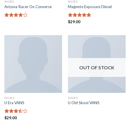
SHOES
SHOES
Arizona Racer Ox Converse
Magnete Exposure Diesel
Rated
Rated
$
29.00
5.00
4.00
out
out of 5
of 5
OUT OF STOCK
SHOES
SHOES
U Era VANS
U Old Skool VANS
Rated
$
29.00
3.50
out
of 5