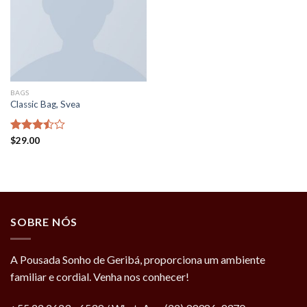
BAGS
Classic Bag, Svea
Rated
$
29.00
3.50
out
of 5
SOBRE NÓS
A Pousada Sonho de Geribá, proporciona um ambiente
familiar e cordial. Venha nos conhecer!