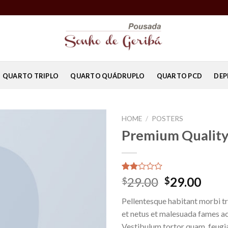
QUARTO TRIPLO
QUARTO QUÁDRUPLO
QUARTO PCD
DEP
HOME
/
POSTERS
Premium Qualit
Rated
2
29.00
29.00
$
$
2.00
out
Pellentesque habitant morbi tr
of 5
based
et netus et malesuada fames ac
on
Vestibulum tortor quam, feugiat
customer