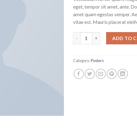
ratings
eget, tempor sit amet, ante. Do
amet quam egestas semper. Aen
vitae est. Mauris placerat eleif
Premium Quality quantity
ADD TO 
Category:
Posters