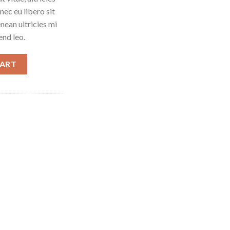
nec eu libero sit
ean ultricies mi
end leo.
CART