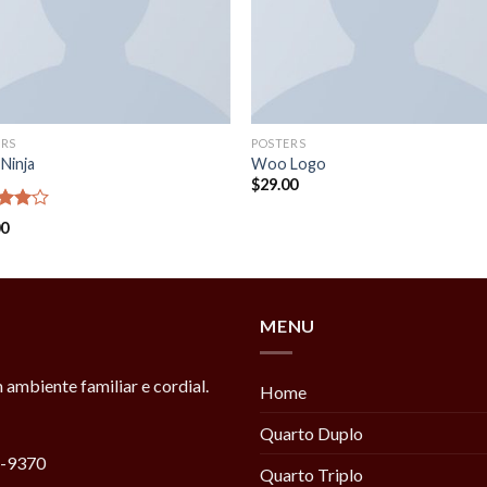
ERS
POSTERS
Ninja
Woo Logo
$
29.00
d
00
out
MENU
ambiente familiar e cordial.
Home
Quarto Duplo
6-9370
Quarto Triplo