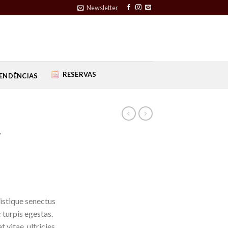
Newsletter
RESERVAS
ENDÊNCIAS
y
istique senectus
 turpis egestas.
 vitae, ultricies