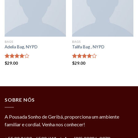
BAGS
BAGS
Adelia Bag, NYPD
Talifa Bag , NYPD
Rated
$
29.00
Rated
$
29.00
4.00
out
4.00
out
of 5
of 5
SOBRE NÓS
A Pousada Sonho de Geribá, proporciona um ambiente
familiar e cordial. Venha nos conhecer!