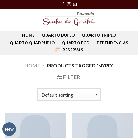
Skip
to
content
HOME
QUARTO DUPLO
QUARTO TRIPLO
QUARTO QUÁDRUPLO
QUARTO PCD
DEPENDÊNCIAS
RESERVAS
HOME
/
PRODUCTS TAGGED “NYPD”
FILTER
New