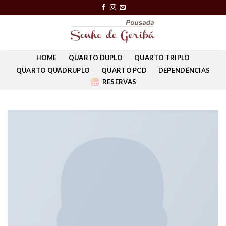
Skip
to
content
HOME
QUARTO DUPLO
QUARTO TRIPLO
QUARTO QUÁDRUPLO
QUARTO PCD
DEPENDÊNCIAS
RESERVAS