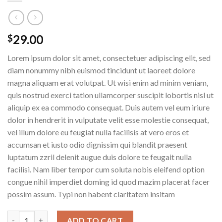
29.00
$
Lorem ipsum dolor sit amet, consectetuer adipiscing elit, sed
diam nonummy nibh euismod tincidunt ut laoreet dolore
magna aliquam erat volutpat. Ut wisi enim ad minim veniam,
quis nostrud exerci tation ullamcorper suscipit lobortis nisl ut
aliquip ex ea commodo consequat. Duis autem vel eum iriure
dolor in hendrerit in vulputate velit esse molestie consequat,
vel illum dolore eu feugiat nulla facilisis at vero eros et
accumsan et iusto odio dignissim qui blandit praesent
luptatum zzril delenit augue duis dolore te feugait nulla
facilisi. Nam liber tempor cum soluta nobis eleifend option
congue nihil imperdiet doming id quod mazim placerat facer
possim assum. Typi non habent claritatem insitam
Yoga Course quantity
ADD TO CART